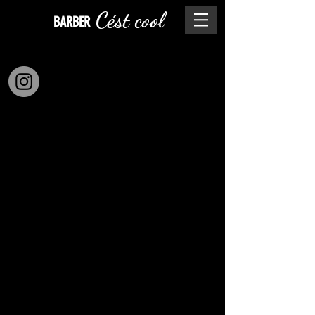
Cést cool
BARBER