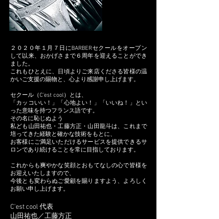
２０２０年１月７日にBARBERセクールをオープン
して以来、おかげさまで６周年を迎えることができ
ました。
これもひとえに、日頃よりご来店くださる皆様の温
かいご支援の賜物と、心より感謝申し上げます。
セクール（C’est cool）とは、
「カッコいい！」「心地よい！」「いいね！」とい
った意味を持つフランス語です。
その名に恥じぬよう
私ども山田祐也・工藤方正・山田龍斗は、これまで
培ってきた経験と確かな技術をもとに、
お客様にご満足いただけるサービスを提供できるサ
ロンであり続けることを常に目指しております。
これからも爽やかな笑顔とおもてなしの心で皆様を
お迎えいたしますので、
今後とも変わらぬご愛顧を賜りますよう、よろしく
お願い申し上げます。
C’est cool 代表
山田祐也／工藤方正