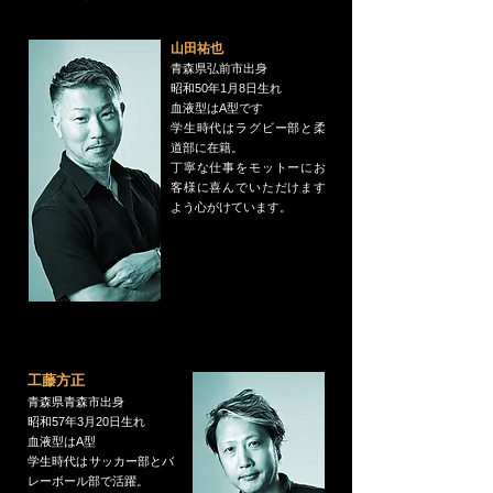
山田祐也
青森県弘前市出身
昭和50年1月8日生れ
血液型はA型です
学生時代はラグビー部と柔
道部に在籍。
丁寧な仕事をモットーにお
客様に喜んでいただけます
よう心がけています。
工藤方正
青森県青森市出身
昭和57年3月20日生
れ
血液型はA型
​学生時代はサッカー部とバ
レーボール部で活躍。