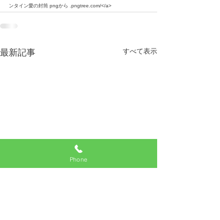
ンタイン愛の封筒 pngから .pngtree.com/</a>
すべて表示
最新記事
Phone