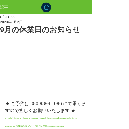
記事
Cést Cool
2023年9月2日
9月の休業日のお知らせ
★ ご予約は 080-9399-1096 にて承りま
すので宜しくお願いいたします ★
a href='httpsja.pngtree.comfreepngbright-full-moon-and-japanese-tsukimi-
dumplings_6017830.html'からの PNG 画像 ja.pngtree.coma